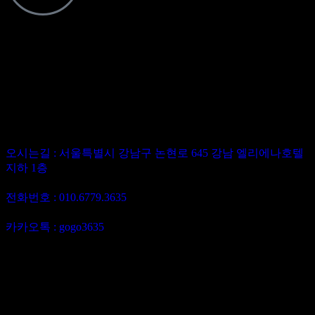
텔레그램
@gogo3635
Perfect
강남 유흥 선두주자 퍼펙트가라오케
오시는길 : 서울특별시 강남구 논현로 645 강남 엘리에나호텔
지하 1층
담당이사 : 최재영이사
전화번호 : 010.6779.3635
텔레그램 : @gogo3635
카카오톡 : gogo3635
강남가라오케 하이퍼블릭 강남셔츠룸 퍼펙트 최재영이사
010.6779.3635
강남 유흥 퍼블릭 가라오케 최대의 5성급 호텔 지하에 위치한
접대 주대 가격 저렴한 하이 퍼블릭 퍼펙트 가라오케
비즈니스룸 완비 365일 연중 무휴 확실한 서비스 제공