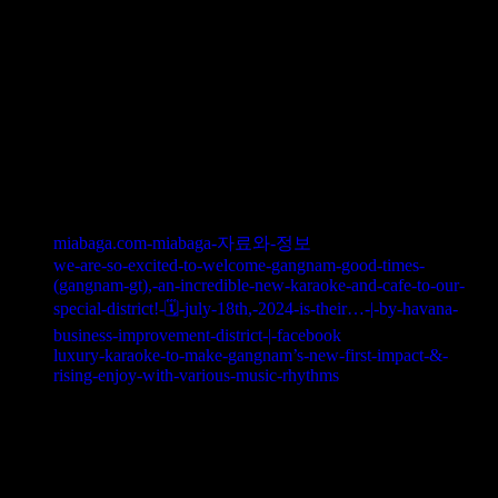
특별하게 만들어보세요!
최재영 이사(010.6779.3635)가 제공하는
최상의 서비스로 잊지 못할 특별한
경험을 선사합니다.
참고자료
miabaga.com-miabaga-자료와-정보
we-are-so-excited-to-welcome-gangnam-good-times-
(gangnam-gt),-an-incredible-new-karaoke-and-cafe-to-our-
special-district!-🗓️-july-18th,-2024-is-their…-|-by-havana-
business-improvement-district-|-facebook
luxury-karaoke-to-make-gangnam’s-new-first-impact-&-
rising-enjoy-with-various-music-rhythms
가라오케
,
강남
,
강남 가라오케
,
강남 퍼펙트
,
강남달토
,
강남런닝레빗
,
강남셔츠
,
강남술집
,
강남유앤미
,
강남유흥
,
강남유흥접대
,
강남유흥정보
,
강남유흥주점
,
강남접대
,
강남착석바
,
강남하이퍼블릭
,
달토
,
란제리룸
,
런닝래빗
,