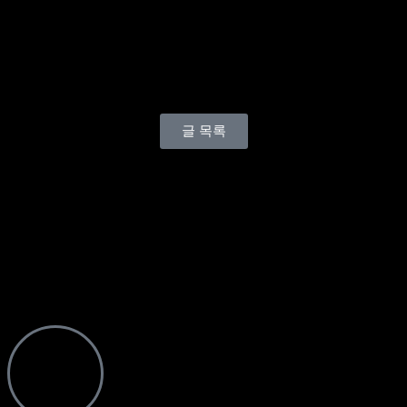
런닝레빗
,
레깅스룸
,
비지니스룸
,
셔츠룸 2차 비용
,
셔츠룸
호구
,
셔츠룸 혼자 후기
,
유앤미가라오케
,
유앤미가라오케
후기
,
쩜오
,
착석바
,
텐프로
,
퍼펙트
,
퍼펙트 가라오케 가격
,
퍼펙트 가라오케 비즈니스룸 예약안내
,
퍼펙트 가라오케
시스템
,
퍼펙트 가라오케 주대
,
풀싸롱
,
하이퍼블릭
,
하이퍼블릭 뜻
,
하이퍼블릭 시스템
,
하이퍼블릭 후기
,
호구
글 목록
예약 · 상담문의
아래 연락 수단으로 문의주시면 15년차 이상 경력의 최재영
베테랑 이사의 확실한 케어
픽업및 생일 이벤트
빠르고 친절하게 예약 · 상담해드리겠습니다.