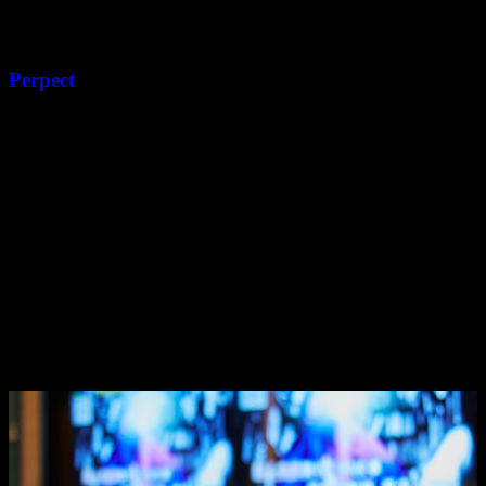
Perpect
강남가라오케 |
유앤미가라오케 5성급 호텔
VIP룸 80개 완비, 250명 접객원
상주 | 강남셔츠룸
6:30 오후
2024-11-26