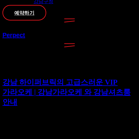
강남구청
예약하기
Perpect
[태그:]
강남 파티룸 렌탈
강남 하이퍼브릭의 고급스러운 VIP
가라오케 | 강남가라오케 와 강남셔츠룸
안내
강남 최대의 5성급 호텔 지하에 위치한 유앤미가라오케
최재영이사 (010.6779.3635)가 드리는 최고의 서비스 강남