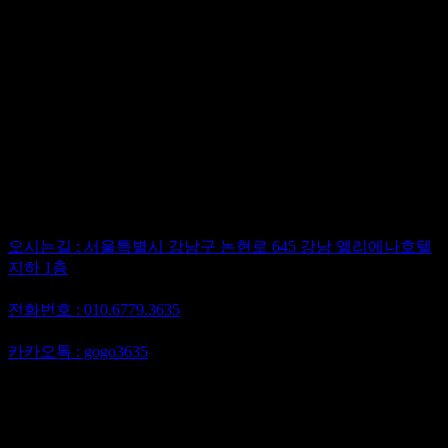
바로가기
텔레그램
@gogo3635
Perfect
강남 유흥 선두주자 퍼펙트가라오케
오시는길 : 서울특별시 강남구 논현로 645 강남 엘리에나호텔
지하 1층
담당이사 : 최재영이사
전화번호 : 010.6779.3635
텔레그램 : @gogo3635
카카오톡 : gogo3635
강남가라오케 하이퍼블릭 강남셔츠룸 퍼펙트 최재영이사
010.6779.3635
강남 유흥 퍼블릭 가라오케 최대의 5성급 호텔 지하에 위치한
접대 주대 가격 저렴한 하이 퍼블릭 퍼펙트 가라오케