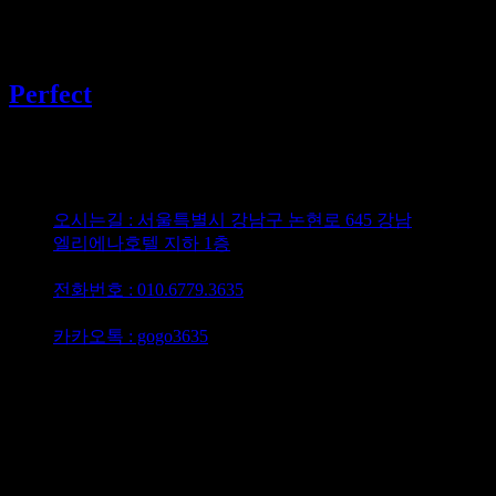
텔레그램
@gogo3635
Perfect
강남 유흥 선두주자 퍼펙트가라오케
오시는길 : 서울특별시 강남구 논현로 645 강남
엘리에나호텔 지하 1층
담당이사 : 최재영이사
전화번호 : 010.6779.3635
텔레그램 : @gogo3635
카카오톡 : gogo3635
강남가라오케 하이퍼블릭 강남셔츠룸 퍼펙트
최재영이사 010.6779.3635
강남 유흥 퍼블릭 가라오케 최대의 5성급 호텔 지하에
위치한 접대 주대 가격 저렴한 하이 퍼블릭 퍼펙트
가라오케 비즈니스룸 완비 365일 연중 무휴 확실한
서비스 제공