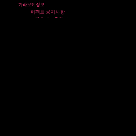
가라오케정보
퍼펙트 공지사항
가라오케이용후기
오시는길
강남구청
예약하기
Perpect
[태그:]
럭셔리 가라오케
강남가라오케 24시간 파티룸 |
프리미엄급 시설 완비
비즈니스룸 예약안내