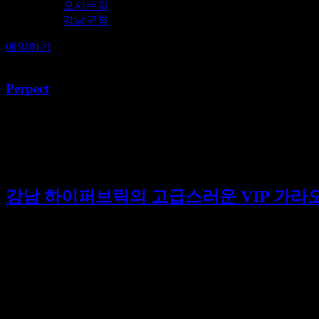
오시는길
강남구청
예약하기
Perpect
[태그:]
서울의 고급 노래방 체
강남 하이퍼브릭의 고급스러운 VIP 가라
강남 최대의 5성급 호텔 지하에 위치한 유앤미가라오케 최재영이사 
프라이빗 이벤트, 프리미엄 서비스 | 최고의 강남 가라오케 및
서비스를 제공합니다. 🏆🎤 강남에서 가라오케를 즐기고자 하는 