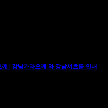
험
오케 | 강남가라오케 와 강남셔츠룸 안내
(010.6779.3635)가 드리는 최고의 서비스 강남 하이퍼브릭
 강남셔츠룸 장소 강남 VIP 고객을 위한 특별한 경험을 선사하는
VIP 고객님들께 […]