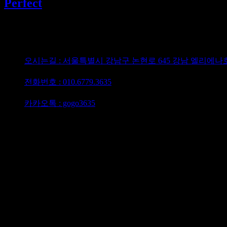
Perfect
강남 유흥 선두주자 퍼펙트가라오케
오시는길 : 서울특별시 강남구 논현로 645 강남 엘리에나
담당이사 : 최재영이사
전화번호 : 010.6779.3635
텔레그램 : @gogo3635
카카오톡 : gogo3635
강남가라오케 하이퍼블릭 강남셔츠룸 퍼펙트 최재영이사 010.
강남 유흥 퍼블릭 가라오케 최대의 5성급 호텔 지하에 위