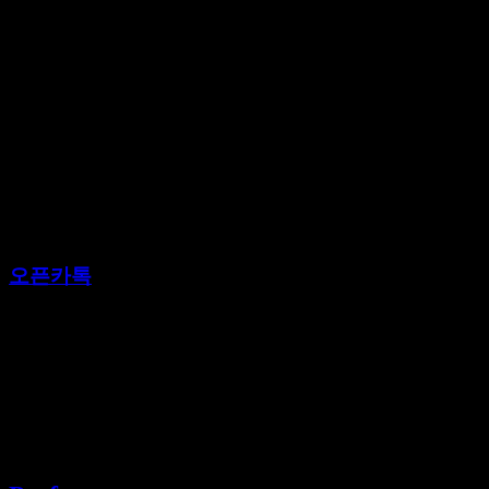
오픈카톡
바로가기
텔레그램
@gogo3635