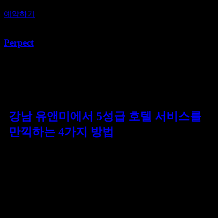
예약하기
Perpect
[태그:]
전문 인력
강남 유앤미에서 5성급 호텔 서비스를
만끽하는 4가지 방법
서울 강남에 위치한 최고급 유흥주점 유앤미는 그야말로
럭셔리한 밤문화의 정수를 보여줍니다. 이곳은 80개의
개별적으로 꾸며진 룸과 250명의 전문 인력을 갖추고 있어,
방문하는 모든 고객에게 5성급 호텔에서 누릴 법한 프리미엄
서비스를 제공합니다. 각 룸은 세련되고 고급스러운