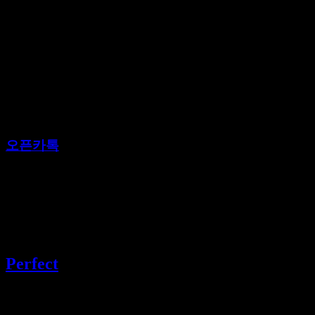
오픈카톡
바로가기
텔레그램
@gogo3635
Perfect
강남 유흥 선두주자 퍼펙트가라오케