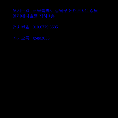
오시는길 : 서울특별시 강남구 논현로 645 강남
엘리에나호텔 지하 1층
담당이사 : 최재영이사
전화번호 : 010.6779.3635
텔레그램 : @gogo3635
카카오톡 : gogo3635
강남가라오케 하이퍼블릭 강남셔츠룸 퍼펙트
최재영이사 010.6779.3635
강남 유흥 퍼블릭 가라오케 최대의 5성급 호텔 지하에
위치한 접대 주대 가격 저렴한 하이 퍼블릭 퍼펙트
가라오케 비즈니스룸 완비 365일 연중 무휴 확실한
서비스 제공