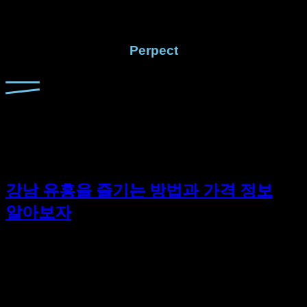
Perpect
[태그:]
하이퍼블릭 이용 팁
강남 유흥을 즐기는 방법과 가격 정보
알아보자
강남은 다양한 유흥 시설로 유명한 지역으로, 가라오케,
하이퍼블릭, 셔츠룸, 파티룸 등 여러 가지 옵션이 있습니다. 각
업종마다 가격대와 분위기가 다르기 때문에 선택할 때 고민이