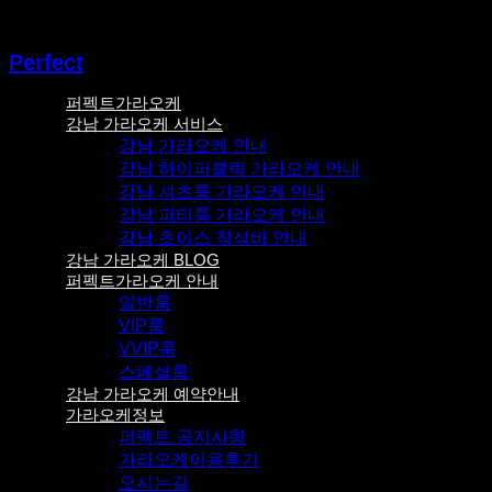
콘텐츠로
건너뛰기
Perfect
퍼펙트가라오케
강남 가라오케 서비스
강남 가라오케 안내
강남 하이퍼블릭 가라오케 안내
강남 셔츠룸 가라오케 안내
강남 파티룸 가라오케 안내
강남 초이스 착석바 안내
강남 가라오케 BLOG
퍼펙트가라오케 안내
일반룸
VIP룸
VVIP룸
스페셜룸
강남 가라오케 예약안내
가라오케정보
퍼펙트 공지사항
가라오케이용후기
오시는길