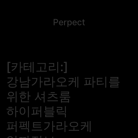
Perpect
[카테고리:]
강남가라오케 파티를
위한 셔츠룸
하이퍼블릭
퍼펙트가라오케