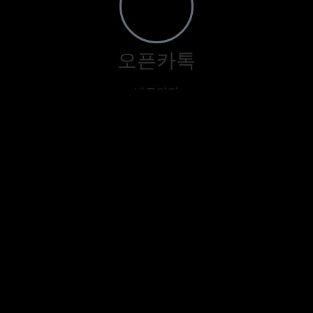
오픈카톡
바로가기
텔레그램
@gogo3635
오케