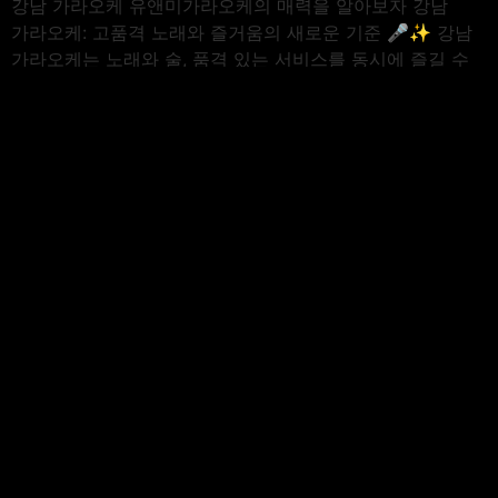
강남 가라오케 유앤미가라오케의 매력을 알아보자 강남
가라오케: 고품격 노래와 즐거움의 새로운 기준 🎤✨ 강남
가라오케는 노래와 술, 품격 있는 서비스를 동시에 즐길 수
있는 최고의 유흥 공간입니다. 🎶🍹 강남에서 노래방
이상의 특별한 경험을 제공하며, 강남 풀싸롱이나 강남
셔츠룸과는 차별화된 소프트하고 고급스러운 분위기를
자랑합니다. 강남 가라오케의 특징 🎉 ✔ 강남 VIP
가라오케로 품격 있는 비즈니스 접대와 […]
강남유흥을 즐기는 3가지
방법
강남 가라오케: 품격 있는 밤의 새로운 기준 🎤✨ 노래와
술, 그리고 품격 있는 접대를 한 번에 즐길 수 있는 특별한
공간 강남 가라오케에 오신 걸 환영합니다! 🎶🍹 단순한
노래방이 아닌, 특별한 경험과 고급스러움으로 많은 사랑을
받고 있는 이유를 지금 바로 확인해 보세요! 💖 강남
가라오케란? 🤔🎤 강남 가라오케는 그저 노래를 부르는