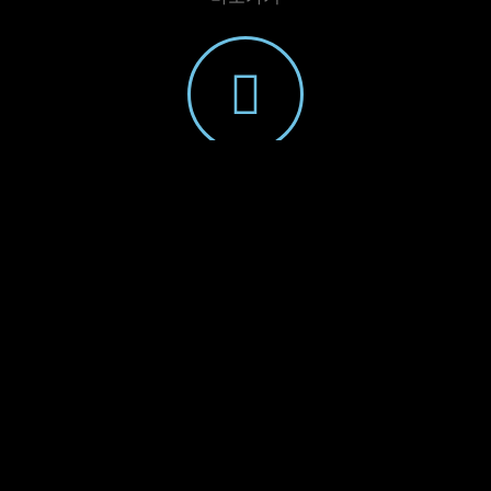
텔레그램
@gogo3635
오케
지하 1층