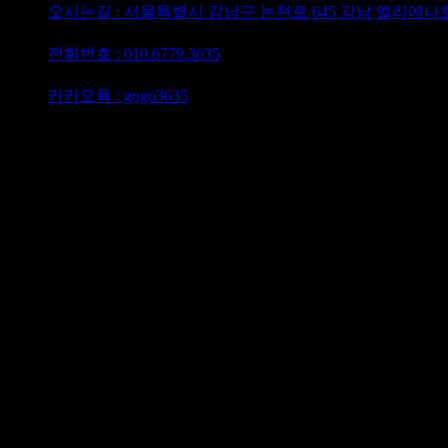
오시는길 : 서울특별시 강남구 논현로 645 강남 엘리에나
담당이사 : 최재영이사
전화번호 : 010.6779.3635
텔레그램 : @gogo3635
카카오톡 : gogo3635
강남가라오케 하이퍼블릭 강남셔츠룸 퍼펙트 최재영이사 010.
강남 유흥 퍼블릭 가라오케 최대의 5성급 호텔 지하에 위