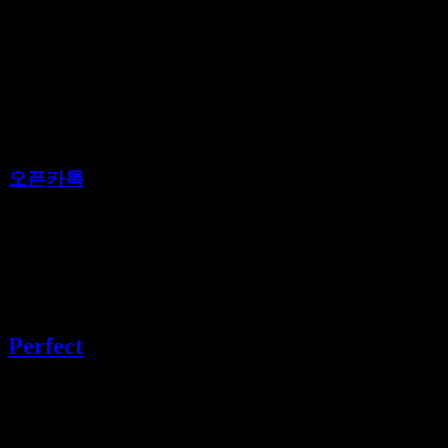
오픈카톡
바로가기
텔레그램
@gogo3635
Perfect
강남 유흥 선두주자 퍼펙트가라오케